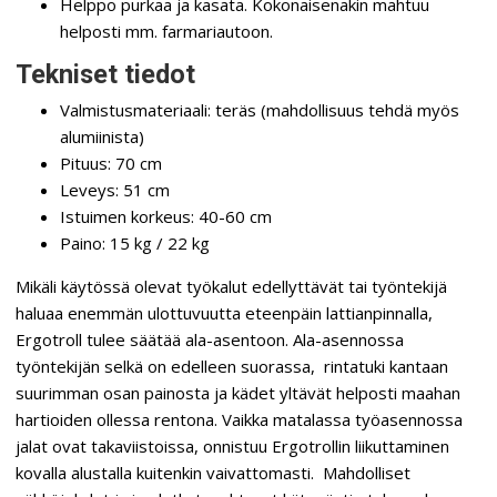
Helppo purkaa ja kasata. Kokonaisenakin mahtuu
helposti mm. farmariautoon.
Tekniset tiedot
Valmistusmateriaali: teräs (mahdollisuus tehdä myös
alumiinista)
Pituus: 70 cm
Leveys: 51 cm
Istuimen korkeus: 40-60 cm
Paino: 15 kg / 22 kg
Mikäli käytössä olevat työkalut edellyttävät tai työntekijä
haluaa enemmän ulottuvuutta eteenpäin lattianpinnalla,
Ergotroll tulee säätää ala-asentoon. Ala-asennossa
työntekijän selkä on edelleen suorassa, rintatuki kantaan
suurimman osan painosta ja kädet yltävät helposti maahan
hartioiden ollessa rentona. Vaikka matalassa työasennossa
jalat ovat takaviistoissa, onnistuu Ergotrollin liikuttaminen
kovalla alustalla kuitenkin vaivattomasti. Mahdolliset