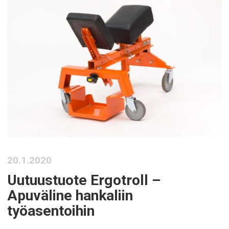
20.1.2020
Uutuustuote Ergotroll –
Apuväline hankaliin
työasentoihin