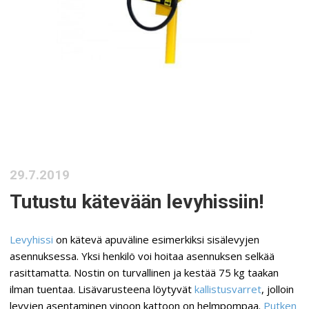
29.7.2019
Tutustu kätevään levyhissiin!
Levyhissi
on kätevä apuväline esimerkiksi sisälevyjen
asennuksessa. Yksi henkilö voi hoitaa asennuksen selkää
rasittamatta. Nostin on turvallinen ja kestää 75 kg taakan
ilman tuentaa. Lisävarusteena löytyvät
kallistusvarret
, jolloin
levyjen asentaminen vinoon kattoon on helmpompaa.
Putken