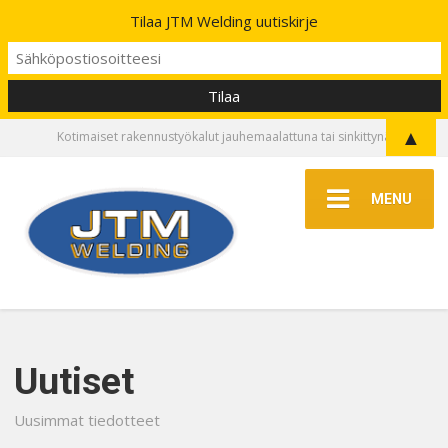
Tilaa JTM Welding uutiskirje
▲
Kotimaiset rakennustyökalut jauhemaalattuna tai sinkittynä
MENU
Uutiset
Uusimmat tiedotteet