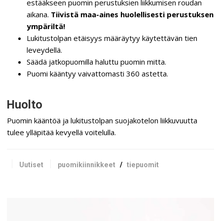
estääkseen puomin perustuksien liikkumisen roudan
aikana.
Tiivistä maa-aines huolellisesti perustuksen
ympäriltä!
Lukitustolpan etäisyys määräytyy käytettävän tien
leveydellä.
Säädä jatkopuomilla haluttu puomin mitta.
Puomi kääntyy vaivattomasti 360 astetta.
Huolto
Puomin kääntöä ja lukitustolpan suojakotelon liikkuvuutta
tulee ylläpitää kevyellä voitelulla.
Uutiset
puomikiinnikkeet
/
tiepuomit