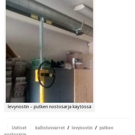
levynostin – putken nostosarja käytössä
Uutiset
kallistusvarret
/
levynostin
/
putken
nostosarja