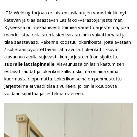
JTM Welding tarjoaa erilaisten lasilaatujen varastointiin nyt
kätevän ja tilaa säästävän Lasifakki -varastojärjestelmän.
Kyseessä on mekaanisesti toimiva varastojärjestelmä, joka
mahdollistaa erilaisten lasien varastoinnin vaivattomasti ja
tilaa säästävästi. Rakenne koostuu lokerikoista, joita avataan
/ suljetaan pyöritettävän ratin avulla. Lokerikot liikkuvat
alavaunun avulla sujuvasti, kun järjestelmä on sijoitettu
suoralle lattiapinnalle
. Alavaunussa on lasin kaatumisen
estävät raudat ja lokerikon kallistuskulma on aina sama
kuormasta riippumatta. Lokerikon seinä on pehmustettu.
Järjestelmä ei vaadi tilaa sivuilleen, jolloin leikkuupöytä
voidaan sijoittaa järjestelmän viereen.