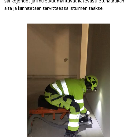
sähköjohdot ja imuletkut mahtuvat kätevästi etuhaarukan
alta ja kiinnitetään tarvittaessa istuimen taakse.