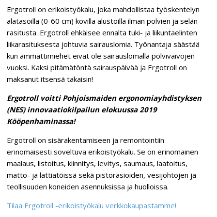
Ergotroll on erikoistyökalu, joka mahdollistaa työskentelyn
alatasoilla (0-60 cm) kovilla alustoilla ilman polvien ja selän
rasitusta. Ergotroll ehkäisee ennalta tuki- ja liikuntaelinten
liikarasituksesta johtuvia sairauslomia. Työnantaja säästää
kun ammattimiehet eivät ole sairauslomalla polvivaivojen
vuoksi. Kaksi pitämätöntä sairauspäivää ja Ergotroll on
maksanut itsensä takaisin!
Ergotroll voitti Pohjoismaiden ergonomiayhdistyksen
(NES) innovaatiokilpailun elokuussa 2019
Kööpenhaminassa!
Ergotroll on sisärakentamiseen ja remontointiin
erinomaisesti soveltuva erikoistyökalu. Se on erinomainen
maalaus, listoitus, kiinnitys, levitys, saumaus, laatoitus,
matto- ja lattiatöissä sekä pistorasioiden, vesijohtojen ja
teollisuuden koneiden asennuksissa ja huolloissa.
Tilaa Ergotroll -erikoistyökalu verkkokaupastamme!