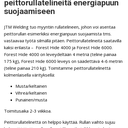
peittorullatelineitä energiapuun
suojaamiseen
JTM Welding tuo myyntiin rullatelineen, johon voi asentaa
peittorullan esimerkiksi energianpuun suojaamista tms.
vastaavaa työtä silmällä pitäen. Peittorullatelineitä saatavilla
kaksi erilaista – Forest Hide 4000 ja Forest Hide 6000.
Forest Hide 4000 on leveydeltään 4 metriä (teline painaa
175 kg), Forest Hide 6000 leveys on säädettävä 4-6 metriin
(teline painaa 210 kg). Toimitamme peittorullatelinettä
kolmenlaisella värityksellä:
Musta/keltainen
Vihreä/keltainen
Punainen/musta
Toimitusaika 2-3 viikkoa.
Peittorullatelinettä on helppo käyttää. Rullan vaihto sujuu