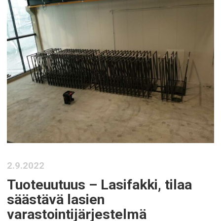
2.9.2022
Tuoteuutuus – Lasifakki, tilaa
säästävä lasien
varastointijärjestelmä