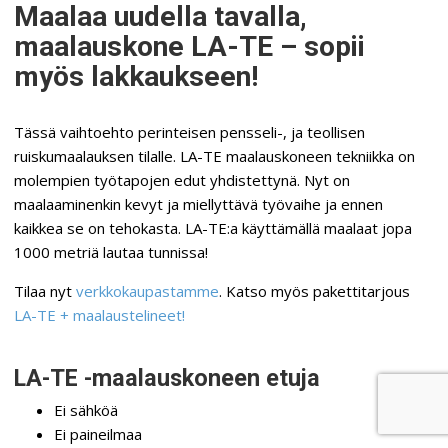
Maalaa uudella tavalla,
maalauskone LA-TE – sopii
myös lakkaukseen!
Tässä vaihtoehto perinteisen pensseli-, ja teollisen
ruiskumaalauksen tilalle. LA-TE maalauskoneen tekniikka on
molempien työtapojen edut yhdistettynä. Nyt on
maalaaminenkin kevyt ja miellyttävä työvaihe ja ennen
kaikkea se on tehokasta. LA-TE:a käyttämällä maalaat jopa
1000 metriä lautaa tunnissa!
Tilaa nyt
verkkokaupastamme
. Katso myös pakettitarjous
LA-TE + maalaustelineet!
LA-TE -maalauskoneen etuja
Ei sähköä
Ei paineilmaa