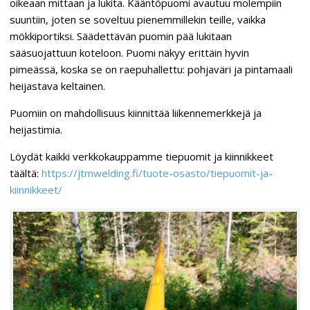
oikeaan mittaan ja lukita. Kääntöpuomi avautuu molempiin
suuntiin, joten se soveltuu pienemmillekin teille, vaikka
mökkiportiksi. Säädettävän puomin pää lukitaan
sääsuojattuun koteloon. Puomi näkyy erittäin hyvin
pimeässä, koska se on raepuhallettu: pohjaväri ja pintamaali
heijastava keltainen.
Puomiin on mahdollisuus kiinnittää liikennemerkkejä ja
heijastimia.
Löydät kaikki verkkokauppamme tiepuomit ja kiinnikkeet
täältä:
https://jtmwelding.fi/tuote-osasto/tiepuomit-ja-
kiinnikkeet/