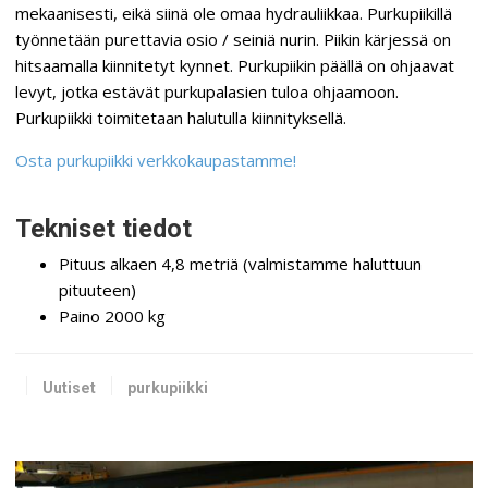
mekaanisesti, eikä siinä ole omaa hydrauliikkaa. Purkupiikillä
työnnetään purettavia osio / seiniä nurin. Piikin kärjessä on
hitsaamalla kiinnitetyt kynnet. Purkupiikin päällä on ohjaavat
levyt, jotka estävät purkupalasien tuloa ohjaamoon.
Purkupiikki toimitetaan halutulla kiinnityksellä.
Osta purkupiikki verkkokaupastamme!
Tekniset tiedot
Pituus alkaen 4,8 metriä (valmistamme haluttuun
pituuteen)
Paino 2000 kg
Uutiset
purkupiikki