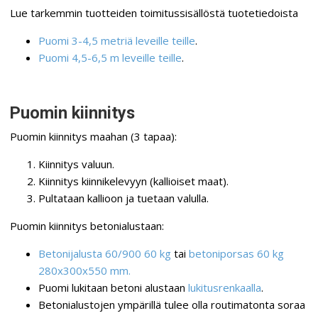
Lue tarkemmin tuotteiden toimitussisällöstä tuotetiedoista
Puomi 3-4,5 metriä leveille teille
.
Puomi 4,5-6,5 m leveille teille
.
Puomin kiinnitys
Puomin kiinnitys maahan (3 tapaa):
Kiinnitys valuun.
Kiinnitys kiinnikelevyyn (kallioiset maat).
Pultataan kallioon ja tuetaan valulla.
Puomin kiinnitys betonialustaan:
Betonijalusta 60/900 60 kg
tai
betoniporsas 60 kg
280x300x550 mm.
Puomi lukitaan betoni alustaan
lukitusrenkaalla
.
Betonialustojen ympärillä tulee olla routimatonta soraa