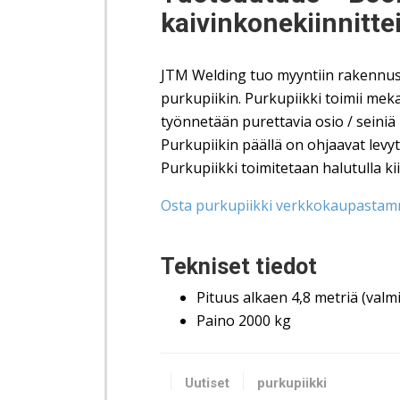
kaivinkonekiinnitte
JTM Welding tuo myyntiin rakennus
purkupiikin. Purkupiikki toimii meka
työnnetään purettavia osio / seiniä 
Purkupiikin päällä on ohjaavat levy
Purkupiikki toimitetaan halutulla kii
Osta purkupiikki verkkokaupastam
Tekniset tiedot
Pituus alkaen 4,8 metriä (val
Paino 2000 kg
Uutiset
purkupiikki