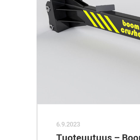
6.9.2023
Tuoteuutuus – Boo