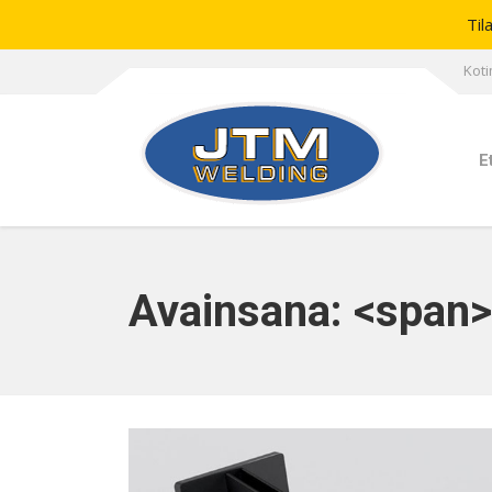
Til
Koti
E
Avainsana: <span>