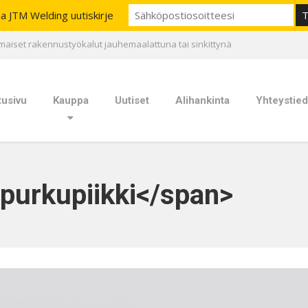
aa JTM Welding uutiskirje
maiset rakennustyökalut jauhemaalattuna tai sinkittynä
tusivu
Kauppa
Uutiset
Alihankinta
Yhteystied
purkupiikki</span>