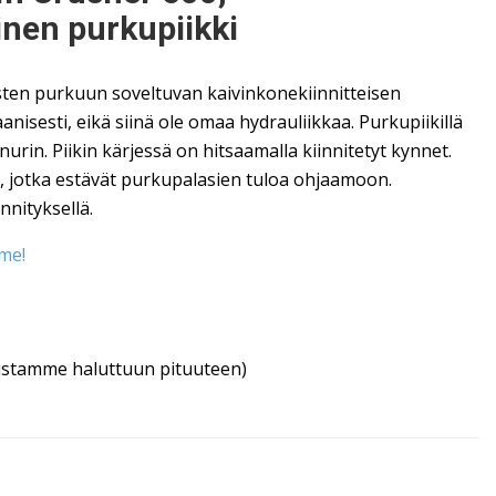
inen purkupiikki
ten purkuun soveltuvan kaivinkonekiinnitteisen
anisesti, eikä siinä ole omaa hydrauliikkaa. Purkupiikillä
nurin. Piikin kärjessä on hitsaamalla kiinnitetyt kynnet.
t, jotka estävät purkupalasien tuloa ohjaamoon.
nnityksellä.
me!
mistamme haluttuun pituuteen)