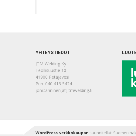
YHTEYSTIEDOT
LUOT
JTM Welding Ky
Teollisuustie 10
41900 Petäjävesi
Puh. 040 413 5424
joni.tanninen[at]jtmwelding.fi
WordPress-verkkokaupan
suunnitellut: Suomen ha