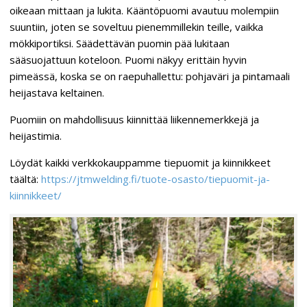
oikeaan mittaan ja lukita. Kääntöpuomi avautuu molempiin
suuntiin, joten se soveltuu pienemmillekin teille, vaikka
mökkiportiksi. Säädettävän puomin pää lukitaan
sääsuojattuun koteloon. Puomi näkyy erittäin hyvin
pimeässä, koska se on raepuhallettu: pohjaväri ja pintamaali
heijastava keltainen.
Puomiin on mahdollisuus kiinnittää liikennemerkkejä ja
heijastimia.
Löydät kaikki verkkokauppamme tiepuomit ja kiinnikkeet
täältä:
https://jtmwelding.fi/tuote-osasto/tiepuomit-ja-
kiinnikkeet/