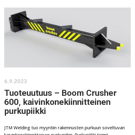
6.9.2023
Tuoteuutuus – Boom Crusher
600, kaivinkonekiinnitteinen
purkupiikki
JTM Welding tuo myyntiin rakennusten purkuun soveltuvan
kaivinkonekiinnitteisen purkupiikin. Purkupiikki toimii