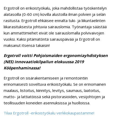
Ergotroll on erikoistyökalu, joka mahdollistaa työskentelyn
alatasoilla (0-60 cm) kovilla alustoilla ilman polvien ja selän
rasitusta. Ergotroll ehkäisee ennalta tuki- ja liikuntaelinten
liikarasituksesta johtuvia sairauslomia. Työnantaja säästää
kun ammattimiehet eivät ole sairauslomalla polvivaivojen
vuoksi. Kaksi pitämätöntä sairauspäivää ja Ergotroll on
maksanut itsensä takaisin!
Ergotroll voitti Pohjoismaiden ergonomiayhdistyksen
(NES) innovaatiokilpailun elokuussa 2019
Kööpenhaminassa!
Ergotroll on sisärakentamiseen ja remontointiin
erinomaisesti soveltuva erikoistyökalu. Se on erinomainen
maalaus, listoitus, kiinnitys, levitys, saumaus, laatoitus,
matto- ja lattiatöissä sekä pistorasioiden, vesijohtojen ja
teollisuuden koneiden asennuksissa ja huolloissa.
Tilaa Ergotroll -erikoistyökalu verkkokaupastamme!