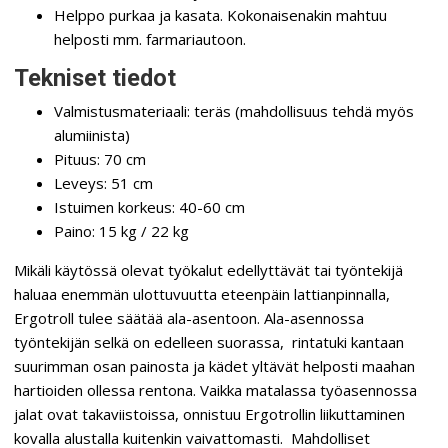
Helppo purkaa ja kasata. Kokonaisenakin mahtuu
helposti mm. farmariautoon.
Tekniset tiedot
Valmistusmateriaali: teräs (mahdollisuus tehdä myös
alumiinista)
Pituus: 70 cm
Leveys: 51 cm
Istuimen korkeus: 40-60 cm
Paino: 15 kg / 22 kg
Mikäli käytössä olevat työkalut edellyttävät tai työntekijä
haluaa enemmän ulottuvuutta eteenpäin lattianpinnalla,
Ergotroll tulee säätää ala-asentoon. Ala-asennossa
työntekijän selkä on edelleen suorassa, rintatuki kantaan
suurimman osan painosta ja kädet yltävät helposti maahan
hartioiden ollessa rentona. Vaikka matalassa työasennossa
jalat ovat takaviistoissa, onnistuu Ergotrollin liikuttaminen
kovalla alustalla kuitenkin vaivattomasti. Mahdolliset