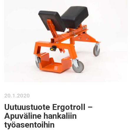
20.1.2020
Uutuustuote Ergotroll –
Apuväline hankaliin
työasentoihin