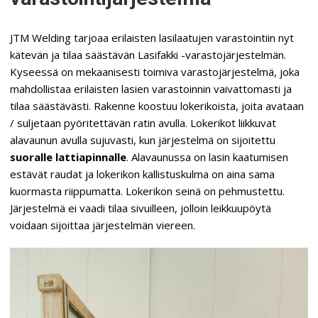
JTM Welding tarjoaa erilaisten lasilaatujen varastointiin nyt
kätevän ja tilaa säästävän Lasifakki -varastojärjestelmän.
Kyseessä on mekaanisesti toimiva varastojärjestelmä, joka
mahdollistaa erilaisten lasien varastoinnin vaivattomasti ja
tilaa säästävästi. Rakenne koostuu lokerikoista, joita avataan
/ suljetaan pyöritettävän ratin avulla. Lokerikot liikkuvat
alavaunun avulla sujuvasti, kun järjestelmä on sijoitettu
suoralle lattiapinnalle
. Alavaunussa on lasin kaatumisen
estävät raudat ja lokerikon kallistuskulma on aina sama
kuormasta riippumatta. Lokerikon seinä on pehmustettu.
Järjestelmä ei vaadi tilaa sivuilleen, jolloin leikkuupöytä
voidaan sijoittaa järjestelmän viereen.