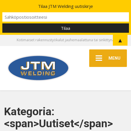
Tilaa JTM Welding uutiskirje
▲
Kotimaiset rakennustyökalut jauhemaalattuna tai sinkittynä
MENU
Kategoria:
<span>Uutiset</span>