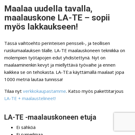
Maalaa uudella tavalla,
maalauskone LA-TE – sopii
myös lakkaukseen!
Tässä vaihtoehto perinteisen pensseli-, ja teollisen
ruiskumaalauksen tilalle. LA-TE maalauskoneen tekniikka on
molempien työtapojen edut yhdistettynä. Nyt on
maalaaminenkin kevyt ja miellyttävä työvaihe ja ennen
kaikkea se on tehokasta. LA-TE:a käyttämällä maalaat jopa
1000 metriä lautaa tunnissa!
Tilaa nyt
verkkokaupastamme
. Katso myös pakettitarjous
LA-TE + maalaustelineet!
LA-TE -maalauskoneen etuja
Ei sähköä
Ei paineilmaa