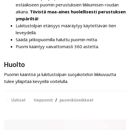
estääkseen puomin perustuksien liikkumisen roudan
aikana.
Tiivistä maa-aines huolellisesti perustuksen
ympäriltä!
Lukitustolpan etäisyys määräytyy käytettävän tien
leveydellä.
Säädä jatkopuomilla haluttu puomin mitta.
Puomi kääntyy vaivattomasti 360 astetta.
Huolto
Puomin kääntöä ja lukitustolpan suojakotelon liikkuvuutta
tulee ylläpitää kevyellä voitelulla.
Uutiset
tiepuomit
/
puomikiinnikkeet