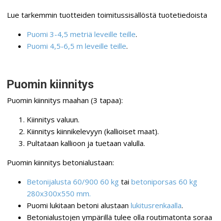
Lue tarkemmin tuotteiden toimitussisällöstä tuotetiedoista
Puomi 3-4,5 metriä leveille teille
.
Puomi 4,5-6,5 m leveille teille
.
Puomin kiinnitys
Puomin kiinnitys maahan (3 tapaa):
Kiinnitys valuun.
Kiinnitys kiinnikelevyyn (kallioiset maat).
Pultataan kallioon ja tuetaan valulla.
Puomin kiinnitys betonialustaan:
Betonijalusta 60/900 60 kg
tai
betoniporsas 60 kg
280x300x550 mm.
Puomi lukitaan betoni alustaan
lukitusrenkaalla
.
Betonialustojen ympärillä tulee olla routimatonta soraa