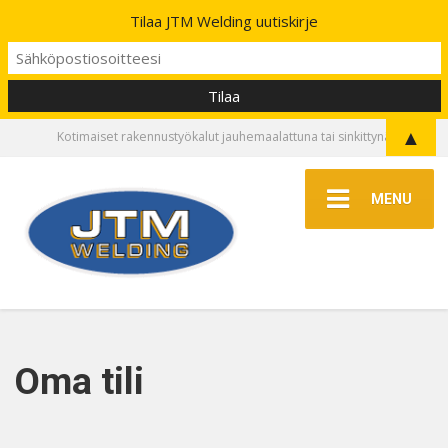
Tilaa JTM Welding uutiskirje
▲
Kotimaiset rakennustyökalut jauhemaalattuna tai sinkittynä
MENU
Oma tili