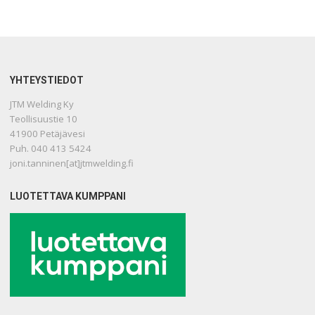
YHTEYSTIEDOT
JTM Welding Ky
Teollisuustie 10
41900 Petäjävesi
Puh. 040 413 5424
joni.tanninen[at]jtmwelding.fi
LUOTETTAVA KUMPPANI