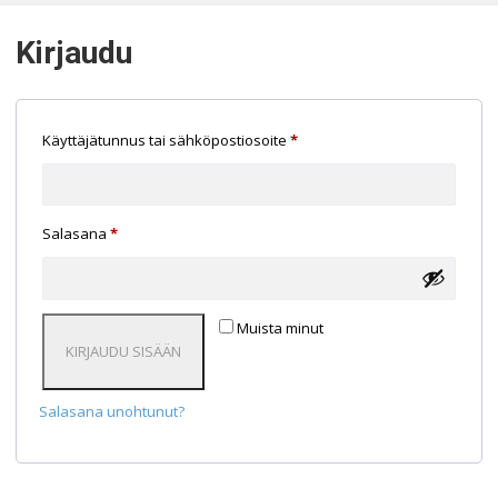
Kirjaudu
Vaaditaan
Käyttäjätunnus tai sähköpostiosoite
*
Vaaditaan
Salasana
*
Muista minut
KIRJAUDU SISÄÄN
Salasana unohtunut?