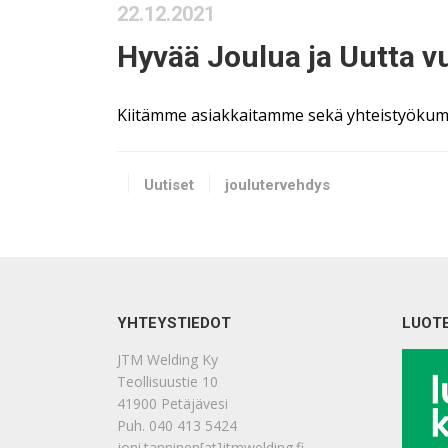
22.12.2021
Hyvää Joulua ja Uutta v
Kiitämme asiakkaitamme sekä yhteistyökump
Uutiset
joulutervehdys
YHTEYSTIEDOT
LUOT
JTM Welding Ky
Teollisuustie 10
41900 Petäjävesi
Puh. 040 413 5424
joni.tanninen[at]jtmwelding.fi