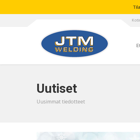
Til
Koti
E
Uutiset
Uusimmat tiedotteet