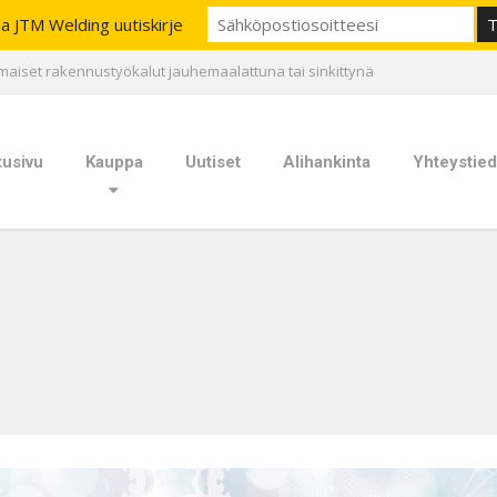
aa JTM Welding uutiskirje
maiset rakennustyökalut jauhemaalattuna tai sinkittynä
tusivu
Kauppa
Uutiset
Alihankinta
Yhteystied