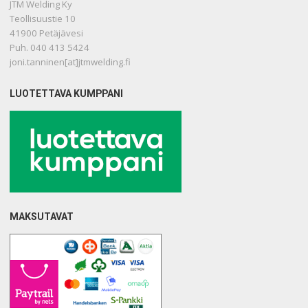
JTM Welding Ky
Teollisuustie 10
41900 Petäjävesi
Puh. 040 413 5424
joni.tanninen[at]jtmwelding.fi
LUOTETTAVA KUMPPANI
MAKSUTAVAT