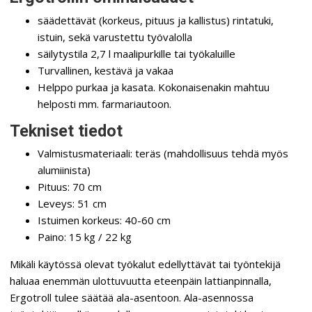
säädettävät (korkeus, pituus ja kallistus) rintatuki,
istuin, sekä varustettu työvalolla
säilytystila 2,7 l maalipurkille tai työkaluille
Turvallinen, kestävä ja vakaa
Helppo purkaa ja kasata. Kokonaisenakin mahtuu
helposti mm. farmariautoon.
Tekniset tiedot
Valmistusmateriaali: teräs (mahdollisuus tehdä myös
alumiinista)
Pituus: 70 cm
Leveys: 51 cm
Istuimen korkeus: 40-60 cm
Paino: 15 kg / 22 kg
Mikäli käytössä olevat työkalut edellyttävät tai työntekijä
haluaa enemmän ulottuvuutta eteenpäin lattianpinnalla,
Ergotroll tulee säätää ala-asentoon. Ala-asennossa