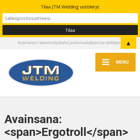
Tilaa JTM Welding uutiskirje
▲
Kotimaiset rakennustyökalut jauhemaalattuna tai sinkittynä
MENU
Avainsana:
<span>Ergotroll</span>