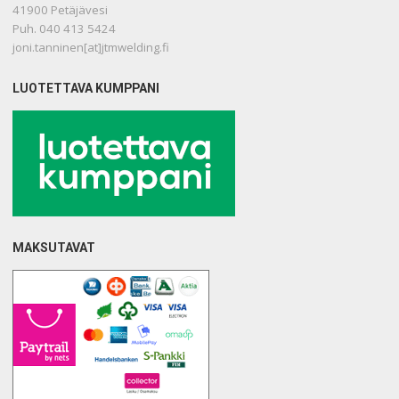
41900 Petäjävesi
Puh. 040 413 5424
joni.tanninen[at]jtmwelding.fi
LUOTETTAVA KUMPPANI
MAKSUTAVAT