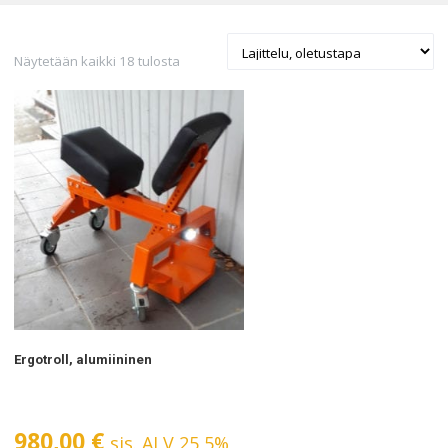
Näytetään kaikki 18 tulosta
Ergotroll, alumiininen
980,00
€
sis. ALV 25,5%