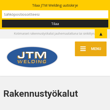
Tilaa JTM Welding uutiskirje
▲
Kotimaiset rakennustyökalut jauhemaalattuna tai sinkittynä
MENU
Rakennustyökalut