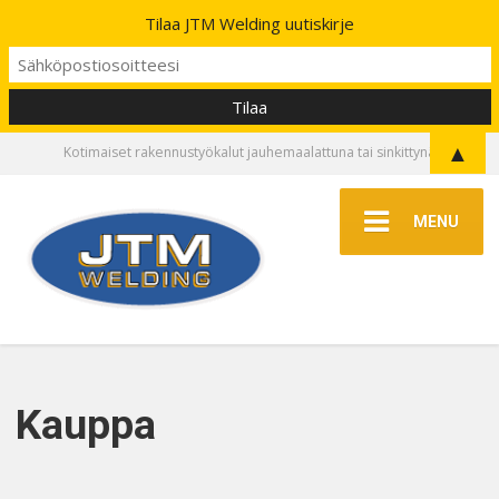
Tilaa JTM Welding uutiskirje
▲
Kotimaiset rakennustyökalut jauhemaalattuna tai sinkittynä
MENU
Kauppa