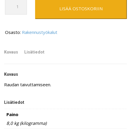
Raudanväännin
vengi
LISÄÄ OSTOSKORIIN
määrä
Osasto:
Rakennustyökalut
Kuvaus
Lisätiedot
Kuvaus
Raudan taivuttamiseen.
Lisätiedot
Paino
8,0 kg (kilogramma)