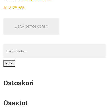
hinta
hinta
ALV 25,5%
oli:
on:
795,00 €.
550,00 €.
LISÄÄ OSTOSKORIIN
Haku
Ostoskori
Osastot