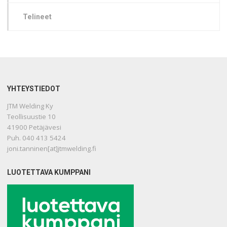
Telineet
YHTEYSTIEDOT
JTM Welding Ky
Teollisuustie 10
41900 Petäjävesi
Puh. 040 413 5424
joni.tanninen[at]jtmwelding.fi
LUOTETTAVA KUMPPANI