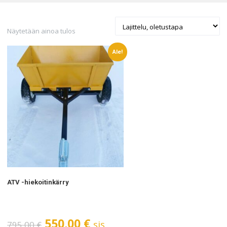
Näytetään ainoa tulos
Ale!
ATV -hiekoitinkärry
Alkuperäinen
Nykyinen
550,00
€
sis.
795,00
€