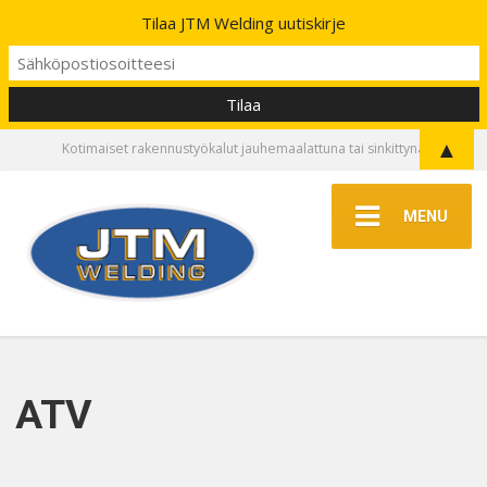
Tilaa JTM Welding uutiskirje
▲
Kotimaiset rakennustyökalut jauhemaalattuna tai sinkittynä
MENU
ATV