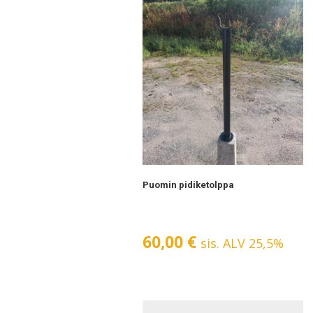
Puomin pidiketolppa
60,00
€
sis. ALV 25,5%