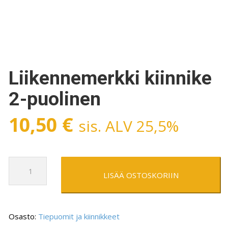
Liikennemerkki kiinnike
2-puolinen
10,50
€
sis. ALV 25,5%
Liikennemerkki
kiinnike
LISÄÄ OSTOSKORIIN
2-
puolinen
määrä
Osasto:
Tiepuomit ja kiinnikkeet