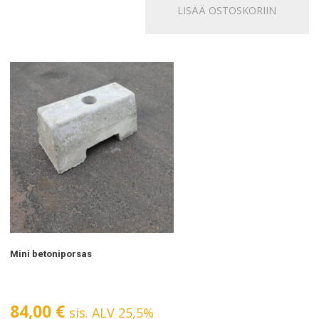
LISÄÄ OSTOSKORIIN
Mini betoniporsas
84,00
€
sis. ALV 25,5%