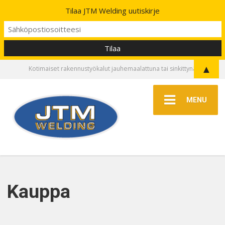
Tilaa JTM Welding uutiskirje
▲
Kotimaiset rakennustyökalut jauhemaalattuna tai sinkittynä
MENU
Kauppa