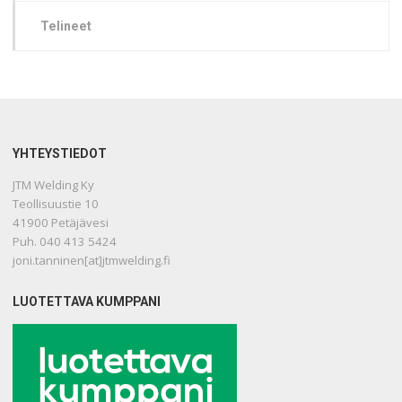
Telineet
YHTEYSTIEDOT
JTM Welding Ky
Teollisuustie 10
41900 Petäjävesi
Puh. 040 413 5424
joni.tanninen[at]jtmwelding.fi
LUOTETTAVA KUMPPANI