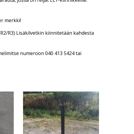
auta, jossa on reijät ELY-kiinnikkeille.
er merkki!
/R2/R3) Lisäkilvetkin kiinnitetään kahdesta
helimitse numeroon 040 413 5424 tai