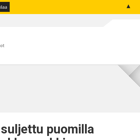
▲
ot
 suljettu puomilla