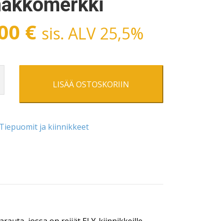
nakkomerkki
,00
€
sis. ALV 25,5%
LISÄÄ OSTOSKORIIN
a
omerkki
Tiepuomit ja kiinnikkeet