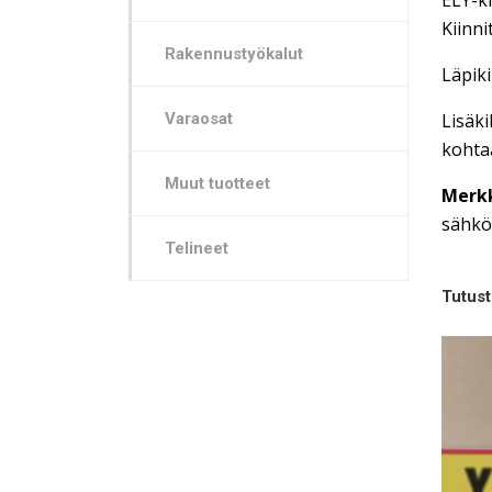
ELY-ki
Kiinni
Rakennustyökalut
Läpiki
Varaosat
Lisäki
kohta
Muut tuotteet
Merkk
sähköp
Telineet
Tutus