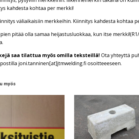
innitys, pysyviin merkkeihin: liikennemerkin takana on kulmar
tys kahdesta kohtaa per merkki!
innitys väliaikaisiin merkkeihin. Kiinnitys kahdesta kohtaa p
lpien pitää olla samaa heijastusluokkaa, kun itse merkki!(R1
a.
ejä saa tilattua myös omilla teksteillä!
Ota yhteyttä pu
ostilla joni.tanninen[at]jtmwelding.fi osoitteeeseen.
tu myös