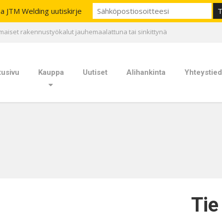
aa JTM Welding uutiskirje
maiset rakennustyökalut jauhemaalattuna tai sinkittynä
tusivu
Kauppa
Uutiset
Alihankinta
Yhteystied
Tie