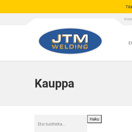
Til
Koti
E
Kauppa
Haku