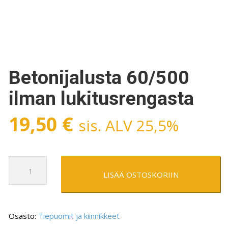
Betonijalusta 60/500
ilman lukitusrengasta
19,50
€
sis. ALV 25,5%
Betonijalusta
60/500
LISÄÄ OSTOSKORIIN
ilman
lukitusrengasta
määrä
Osasto:
Tiepuomit ja kiinnikkeet