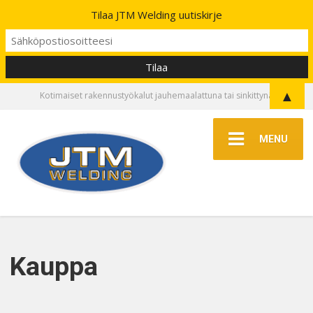
Tilaa JTM Welding uutiskirje
▲
Kotimaiset rakennustyökalut jauhemaalattuna tai sinkittynä
MENU
Kauppa