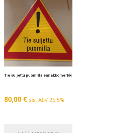
Tie suljettu puomilla ennakkomerkki
80,00
€
sis. ALV 25,5%