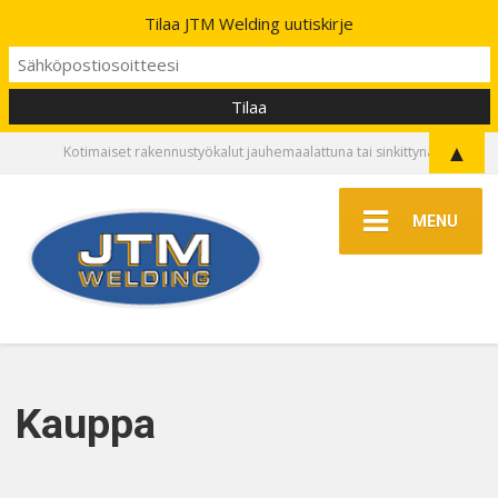
Tilaa JTM Welding uutiskirje
▲
Kotimaiset rakennustyökalut jauhemaalattuna tai sinkittynä
MENU
Kauppa