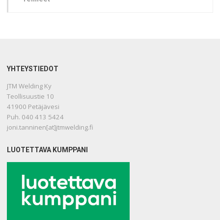
YHTEYSTIEDOT
JTM Welding Ky
Teollisuustie 10
41900 Petäjävesi
Puh. 040 413 5424
joni.tanninen[at]jtmwelding.fi
LUOTETTAVA KUMPPANI