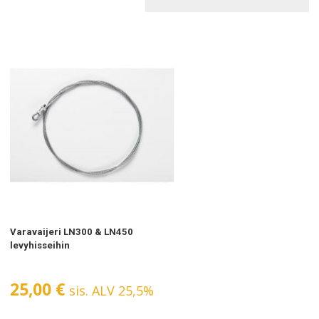
Varavaijeri LN300 & LN450
levyhisseihin
25,00
€
sis. ALV 25,5%