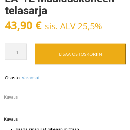
telasarja
43,90
€
sis. ALV 25,5%
LA-
TE
LISÄÄ OSTOSKORIIN
Maalauskoneen
telasarja
määrä
Osasto:
Varaosat
Kuvaus
Kuvaus
Säädä sisärullat oikeaan mittaan