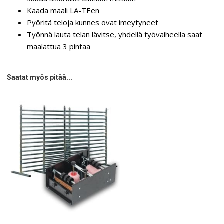
Kaada maali LA-TEen
Pyöritä teloja kunnes ovat imeytyneet
Työnnä lauta telan lävitse, yhdellä työvaiheella saat
maalattua 3 pintaa
Saatat myös pitää...